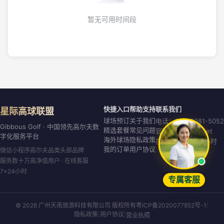
暂无可用时间段
快捷入口
帮助支持
联系我们
星际高球联盟
球场预订
关于我们
电话：020-8981-5052
Gibbous Golf · 中国领先高尔夫数
精选套餐
常见问题
官网：gibbous.net
字化服务平台
海外球场
隐私政策
在线客服：7×24小时
我的订单
用户协议
微信小程序高尔夫品类头部品牌
服务数十万高净值用户 · 在线客服
7×24小时
专属客服
© 2026 广州天南旅游科技有限公司 版权所有
粤ICP备2020077852号-1
|
隐私政策
|
用户协议
|
营业执照