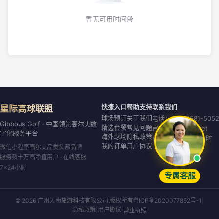
暂无可用时间段
快捷入口
帮助支持
联系我们
星际高球联盟
球场预订
关于我们
电话：020-8981-5052
Gibbous Golf · 中国领先高尔夫数
精选套餐
常见问题
官网：gibbous.net
字化服务平台
海外球场
隐私政策
在线客服：7×24小时
我的订单
用户协议
微信小程序高尔夫品类头部品牌
服务数十万高净值用户 · 在线客服
7×24小时
专属客服
© 2026 广州天南旅游科技有限公司 版权所有
粤ICP备2020077852号-1
|
隐私政策
|
用户协议
|
营业执照