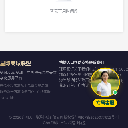
暂无可用时间段
快捷入口
帮助支持
联系我们
星际高球联盟
球场预订
关于我们
电话：020-8981-5052
Gibbous Golf · 中国领先高尔夫数
精选套餐
常见问题
官网：gibbous.net
字化服务平台
海外球场
隐私政策
在线客服：7×24小时
我的订单
用户协议
微信小程序高尔夫品类头部品牌
服务数十万高净值用户 · 在线客服
7×24小时
专属客服
© 2026 广州天南旅游科技有限公司 版权所有
粤ICP备2020077852号-1
|
隐私政策
|
用户协议
|
营业执照