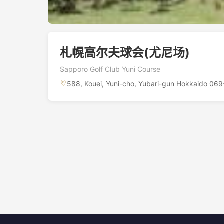
札幌高尔夫球会(尤尼场)
Sapporo Golf Club Yuni Course
588, Kouei, Yuni-cho, Yubari-gun Hokkaido 069