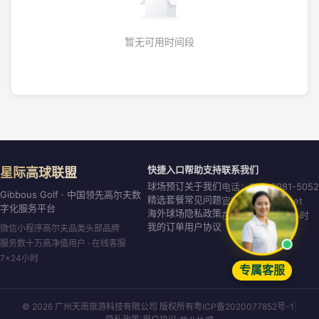
暂无可用时间段
快捷入口
帮助支持
联系我们
星际高球联盟
球场预订
关于我们
电话：020-8981-5052
Gibbous Golf · 中国领先高尔夫数
精选套餐
常见问题
官网：gibbous.net
字化服务平台
海外球场
隐私政策
在线客服：7×24小时
我的订单
用户协议
微信小程序高尔夫品类头部品牌
服务数十万高净值用户 · 在线客服
7×24小时
专属客服
© 2026 广州天南旅游科技有限公司 版权所有
粤ICP备2020077852号-1
|