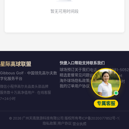
暂无可用时间段
快捷入口
帮助支持
联系我们
星际高球联盟
球场预订
关于我们
电话：020-8981-5052
Gibbous Golf · 中国领先高尔夫数
精选套餐
常见问题
官网：gibbous.net
字化服务平台
海外球场
隐私政策
在线客服：7×24小时
我的订单
用户协议
微信小程序高尔夫品类头部品牌
服务数十万高净值用户 · 在线客服
7×24小时
专属客服
© 2026 广州天南旅游科技有限公司 版权所有
粤ICP备2020077852号-1
|
隐私政策
|
用户协议
|
营业执照