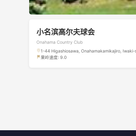
小名滨高尔夫球会
Onahama Country Club
1-44 Higashiosawa, Onahamakamikajiro, Iwaki-
果岭速度: 9.0