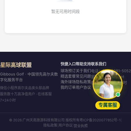
暂无可用时间段
快捷入口
帮助支持
联系我们
星际高球联盟
球场预订
关于我们
电话：020-8981-5052
Gibbous Golf · 中国领先高尔夫数
精选套餐
常见问题
官网：gibbous.net
字化服务平台
海外球场
隐私政策
在线客服：7×24小时
我的订单
用户协议
微信小程序高尔夫品类头部品牌
服务数十万高净值用户 · 在线客服
7×24小时
专属客服
© 2026 广州天南旅游科技有限公司 版权所有
粤ICP备2020077852号-1
|
隐私政策
|
用户协议
|
营业执照