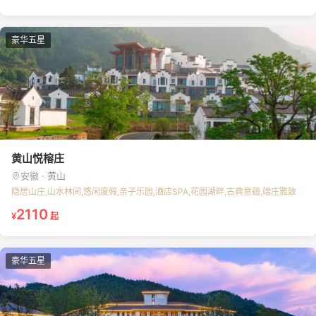
豪华五星
黄山悦榕庄
安徽 · 黄山
隐居山庄,山水林间,悠闲度假,亲子乐园,酒店SPA,花园湖畔,古典意蕴,端庄雅致
2110
¥
起
豪华五星