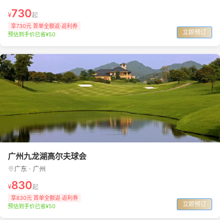
730
¥
起
享730元 首单全额返·返利券
立即预订
预估到手价已省¥50
广州九龙湖高尔夫球会
广东 · 广州
830
¥
起
享830元 首单全额返·返利券
立即预订
预估到手价已省¥50