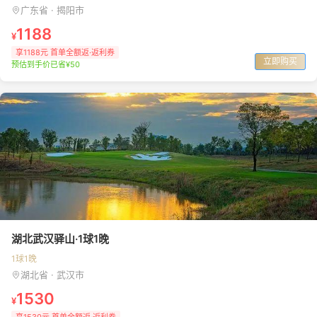
广东省 · 揭阳市
1188
¥
享1188元 首单全额返·返利券
立即购买
预估到手价已省¥50
湖北武汉驿山·1球1晚
1球1晚
湖北省 · 武汉市
1530
¥