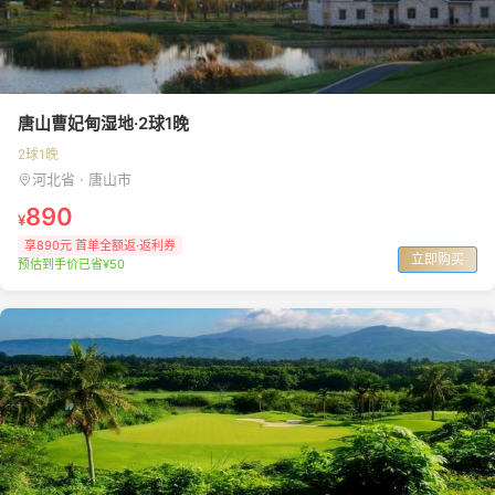
唐山曹妃甸湿地·2球1晚
2球1晚
河北省 · 唐山市
890
¥
享890元 首单全额返·返利券
立即购买
预估到手价已省¥50