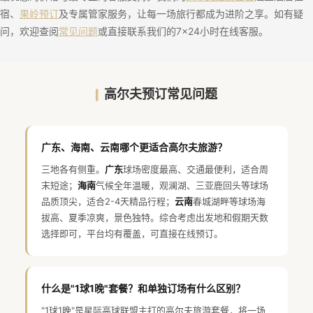
宿、
果岭预订
及专属管家服务，让每一场旅行都成为进阶之享。如有疑
问，欢迎查阅
常见问题
或直接联系我们的7×24小时在线客服。
高尔夫预订常见问题
广东、海南、云南哪个更适合高尔夫旅游？
三地各有侧重。
广东
球场密度最高、交通最便利，适合周
末短途；
海南
气候全年温暖，观澜湖、三亚鹿回头等球场
品质顶尖，适合2-4天精品行程；
云南
春城湖畔等球场海
拔高、夏季凉爽，景色独特。综合考虑出发地和假期天数
选择即可，平台均有覆盖，可直接在线预订。
什么是"1球1晚"套餐？和单独订场有什么区别？
"1球1晚"是星际高球联盟主打的高尔夫旅游套餐，将一场