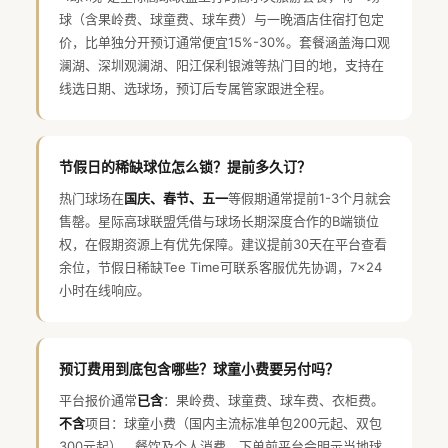
球（含果岭费、球童费、球车费）与一晚酒店住宿打包定
价，比单独分开预订通常便宜15%-30%。套餐涵盖海口观
澜湖、深圳观澜湖、阳江保利银滩等热门目的地，支持在
线选日期、选球场，预订后专属管家跟进全程。
节假日的稀缺球位怎么锁？提前多久订？
热门球场在
国庆、春节、五一
等假期通常提前1-3个月就会
售罄。星际高球联盟凭借与球场长期深度合作的B端锁位
权，在假期资源上有优先保障。建议提前30天在平台查看
余位，节假日稀缺Tee Time可联系客服优先协调，7×24
小时在线响应。
预订费用到底包含哪些？球童小费要另付吗？
平台报价通常
已含
：果岭费、球童费、球车费、衣柜费。
不含
项目：球童小费（国内主流标准单包200元起、双包
300元起）、餐饮及个人消费。下单前平台会明示当地球