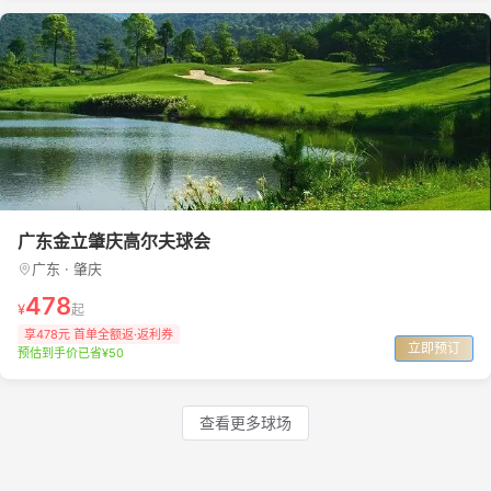
广东金立肇庆高尔夫球会
广东 · 肇庆
478
¥
起
享478元 首单全额返·返利券
立即预订
预估到手价已省¥50
查看更多球场