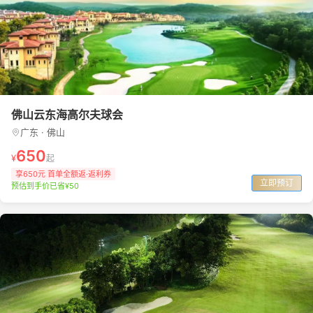
佛山云东海高尔夫球会
广东 · 佛山
650
¥
起
享650元 首单全额返·返利券
立即预订
预估到手价已省¥50