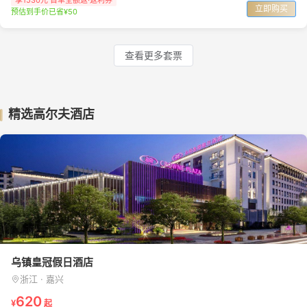
享1530元 首单全额返·返利券
立即购买
预估到手价已省¥50
查看更多套票
精选高尔夫酒店
乌镇皇冠假日酒店
浙江 · 嘉兴
620
¥
起