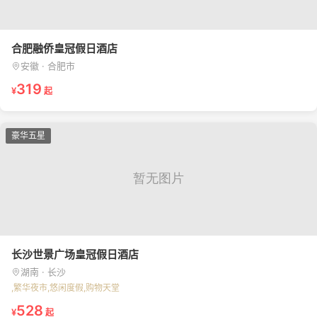
合肥融侨皇冠假日酒店
安徽 · 合肥市
319
¥
起
豪华五星
长沙世景广场皇冠假日酒店
湖南 · 长沙
,繁华夜市,悠闲度假,购物天堂
528
¥
起