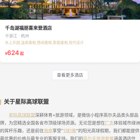
千岛湖福朋喜来登酒店
浙江 · 杭州
水上乐园,温泉度假,悠闲度假,家庭度假,现代设计
624
¥
起
查看更多酒店
关于星际高球联盟
星际高球联盟
深耕体育+旅游领域，是微信小程序高尔夫品类头部品
牌，为您精选全国各省市顶级球场资源。无论您是想在
广东
体验城市绿洲
的挥杆乐趣，还是前往
海南
享受"
1球1晚
"的阳光高球假期，我们都能提供
最优惠的价格与最专业的客服支持。我们的
高尔夫旅游套餐
涵盖酒店住