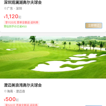
深圳观澜湖高尔夫球会
广东 · 深圳
1,120
¥
起
享1120元 首单全额返·返利券
立即预订
预估到手价已省¥50
澄迈美浪湾高尔夫球会
海南 · 澄迈县
500
¥
起
享500元 首单全额返·返利券