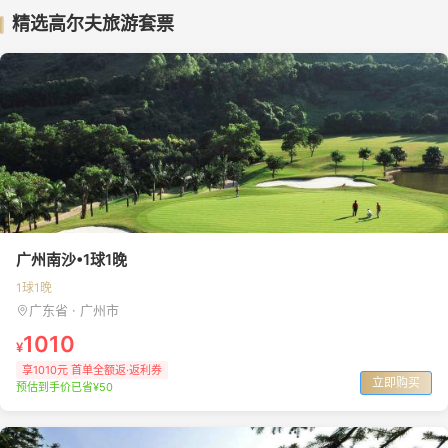
精选高尔夫旅游套票
广州南沙•1球1晚
1球1晚
广东省 · 广州市
1010
¥
享1010元 首单全额返·返利券
立即购买
预估到手价已省¥50