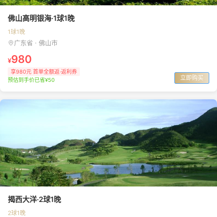
佛山高明银海·1球1晚
1球1晚
广东省 · 佛山市
980
¥
享980元 首单全额返·返利券
立即购买
预估到手价已省¥50
揭西大洋·2球1晚
2球1晚