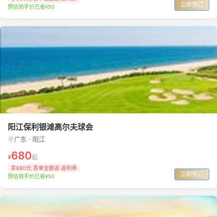
立即预订
预估到手价已省¥50
阳江保利银滩高尔夫球会
广东 · 阳江
680
¥
起
享680元 首单全额返·返利券
立即预订
预估到手价已省¥50