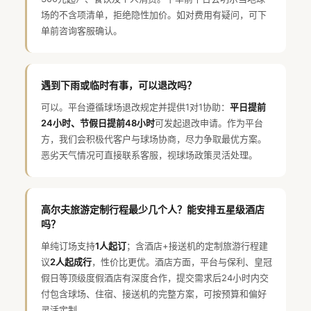
场的不含项清单，拒绝隐性加价。如对费用有疑问，可下
单前咨询客服确认。
遇到下雨或临时有事，可以退改吗？
可以。平台遵循球场退改规定并提供1对1协助：
平日提前
24小时、节假日提前48小时
可发起退改申请。作为平台
方，我们会积极代客户与球场协商，尽力争取最优方案。
恶劣天气情况可直接联系客服，视球场政策灵活处理。
高尔夫旅游定制行程最少几个人？能安排五星级酒店
吗？
单纯订场支持
1人起订
；含酒店+接送机的定制旅游行程建
议
2人起成行
，性价比更优。酒店方面，平台与保利、皇冠
假日等顶级度假酒店有深度合作，提交需求后24小时内交
付包含球场、住宿、接送机的完整方案，可按预算和偏好
灵活定制。