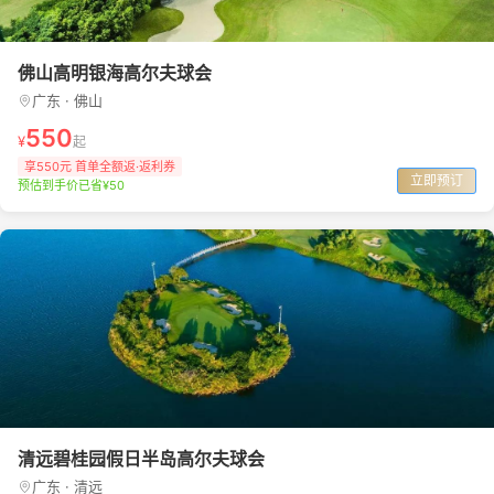
佛山高明银海高尔夫球会
广东 · 佛山
550
¥
起
享550元 首单全额返·返利券
立即预订
预估到手价已省¥50
清远碧桂园假日半岛高尔夫球会
广东 · 清远