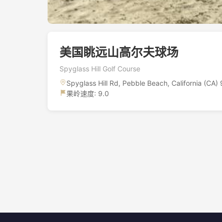
美国眺远山高尔夫球场
Spyglass Hill Golf Course
Spyglass Hill Rd, Pebble Beach, California (CA
果岭速度: 9.0