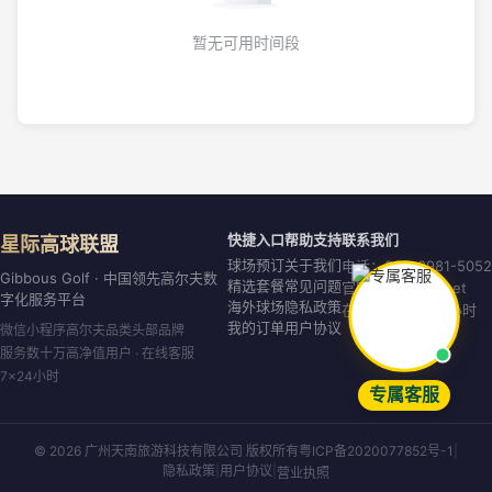
暂无可用时间段
快捷入口
帮助支持
联系我们
星际高球联盟
球场预订
关于我们
电话：020-8981-5052
Gibbous Golf · 中国领先高尔夫数
精选套餐
常见问题
官网：gibbous.net
字化服务平台
海外球场
隐私政策
在线客服：7×24小时
我的订单
用户协议
微信小程序高尔夫品类头部品牌
服务数十万高净值用户 · 在线客服
7×24小时
专属客服
© 2026 广州天南旅游科技有限公司 版权所有
粤ICP备2020077852号-1
|
隐私政策
|
用户协议
|
营业执照