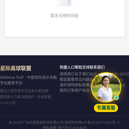
暂无可用时间段
快捷入口
帮助支持
联系我们
星际高球联盟
球场预订
关于我们
电话：020-8981-5052
Gibbous Golf · 中国领先高尔夫数
精选套餐
常见问题
官网：gibbous.net
字化服务平台
海外球场
隐私政策
在线客服：7×24小时
我的订单
用户协议
微信小程序高尔夫品类头部品牌
服务数十万高净值用户 · 在线客服
7×24小时
专属客服
© 2026 广州天南旅游科技有限公司 版权所有
粤ICP备2020077852号-1
|
隐私政策
|
用户协议
|
营业执照