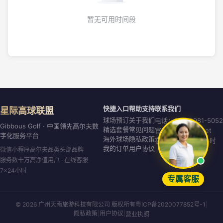
暂无可用时间段
快捷入口
帮助支持
联系我们
星际高球联盟
球场预订
关于我们
电话：020-8981-5052
Gibbous Golf · 中国领先高尔夫数
精选套餐
常见问题
官网：gibbous.net
字化服务平台
海外球场
隐私政策
在线客服：7×24小时
我的订单
用户协议
微信小程序高尔夫品类头部品牌
服务数十万高净值用户 · 在线客服
7×24小时
专属客服
© 2026 广州天南旅游科技有限公司 版权所有
粤ICP备2020077852号-1
|
隐私政策
|
用户协议
|
营业执照