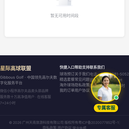
暂无可用时间段
快捷入口
帮助支持
联系我们
星际高球联盟
球场预订
关于我们
电话：020-8981-5052
Gibbous Golf · 中国领先高尔夫数
精选套餐
常见问题
官网：gibbous.net
字化服务平台
海外球场
隐私政策
在线客服：7×24小时
我的订单
用户协议
微信小程序高尔夫品类头部品牌
服务数十万高净值用户 · 在线客服
7×24小时
专属客服
© 2026 广州天南旅游科技有限公司 版权所有
粤ICP备2020077852号-1
|
隐私政策
|
用户协议
|
营业执照