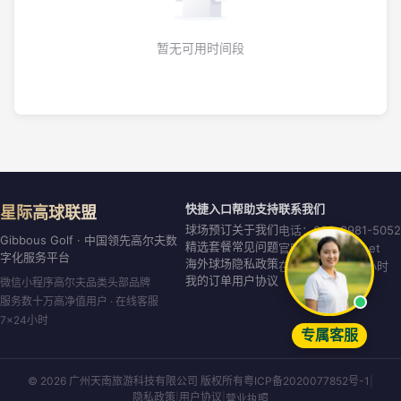
暂无可用时间段
快捷入口
帮助支持
联系我们
星际高球联盟
球场预订
关于我们
电话：020-8981-5052
Gibbous Golf · 中国领先高尔夫数
精选套餐
常见问题
官网：gibbous.net
字化服务平台
海外球场
隐私政策
在线客服：7×24小时
我的订单
用户协议
微信小程序高尔夫品类头部品牌
服务数十万高净值用户 · 在线客服
7×24小时
专属客服
© 2026 广州天南旅游科技有限公司 版权所有
粤ICP备2020077852号-1
|
隐私政策
|
用户协议
|
营业执照