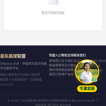
暂无可用时间段
快捷入口
帮助支持
联系我们
星际高球联盟
球场预订
关于我们
电话：020-8981-5052
Gibbous Golf · 中国领先高尔夫数
精选套餐
常见问题
官网：gibbous.net
字化服务平台
海外球场
隐私政策
在线客服：7×24小时
我的订单
用户协议
微信小程序高尔夫品类头部品牌
服务数十万高净值用户 · 在线客服
7×24小时
专属客服
© 2026 广州天南旅游科技有限公司 版权所有
粤ICP备2020077852号-1
|
隐私政策
|
用户协议
|
营业执照