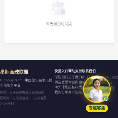
暂无可用时间段
快捷入口
帮助支持
联系我们
星际高球联盟
球场预订
关于我们
电话：020-8981-5052
Gibbous Golf · 中国领先高尔夫数
精选套餐
常见问题
官网：gibbous.net
字化服务平台
海外球场
隐私政策
在线客服：7×24小时
我的订单
用户协议
微信小程序高尔夫品类头部品牌
服务数十万高净值用户 · 在线客服
7×24小时
专属客服