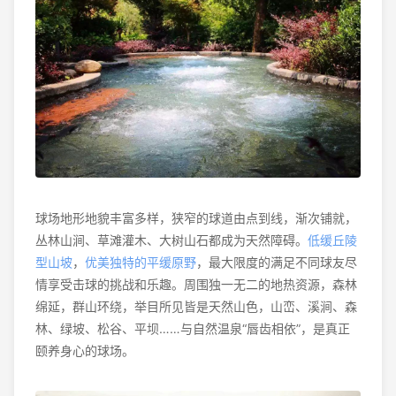
球场地形地貌丰富多样，狭窄的球道由点到线，渐次铺就，
丛林山涧、草滩灌木、大树山石都成为天然障碍。
低缓丘陵
型山坡
，
优美独特的平缓原野
，最大限度的满足不同球友尽
情享受击球的挑战和乐趣。周围独一无二的地热资源，森林
绵延，群山环绕，举目所见皆是天然山色，山峦、溪涧、森
林、绿坡、松谷、平坝……与自然温泉“唇齿相依”，是真正
颐养身心的球场。