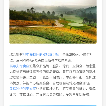
球会拥有
地中海特色的双层练习场
，全长280码。40个打
位，三间VIP包房及美国最新教学软件系统。
高尔夫专卖店
汇集众多品牌，服饰、球具一应俱全，为您置
办设计感与舒适感齐佳的精品装备。餐厅以明净宽敞的落地
玻璃窗为设计主调，不论处于咖啡厅、中西餐厅都可坐拥球
场美景。并能举办各类宴会、自助餐会及鸡尾酒会活动。
风格独特的更衣室
让您在挥杆之后，感受温泉的魅力，缓解
疲劳，放松身心。并设有会员更衣区，令您享受恬静然。