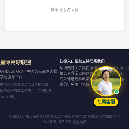
暂无可用时间段
快捷入口
帮助支持
联系我们
星际高球联盟
球场预订
关于我们
电话：020-8981-5052
Gibbous Golf · 中国领先高尔夫数
精选套餐
常见问题
官网：gibbous.net
字化服务平台
海外球场
隐私政策
在线客服：7×24小时
我的订单
用户协议
微信小程序高尔夫品类头部品牌
服务数十万高净值用户 · 在线客服
7×24小时
专属客服
© 2026 广州天南旅游科技有限公司 版权所有
粤ICP备2020077852号-1
|
隐私政策
|
用户协议
|
营业执照