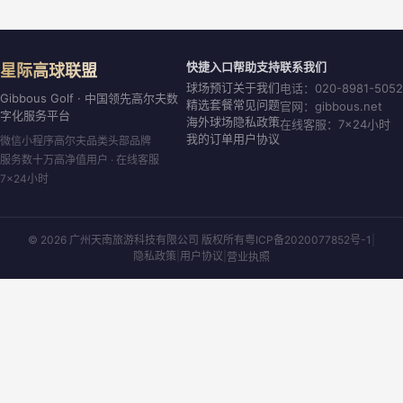
快捷入口
帮助支持
联系我们
星际高球联盟
球场预订
关于我们
电话：020-8981-5052
Gibbous Golf · 中国领先高尔夫数
精选套餐
常见问题
官网：gibbous.net
字化服务平台
海外球场
隐私政策
在线客服：7×24小时
我的订单
用户协议
微信小程序高尔夫品类头部品牌
服务数十万高净值用户 · 在线客服
7×24小时
© 2026 广州天南旅游科技有限公司 版权所有
粤ICP备2020077852号-1
|
隐私政策
|
用户协议
|
营业执照