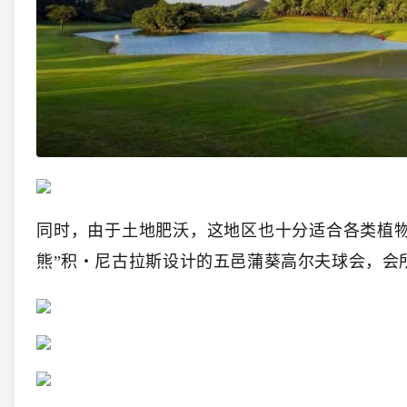
同时，由于土地肥沃，这地区也十分适合各类植
熊”积・尼古拉斯设计的五邑蒲葵高尔夫球会，会