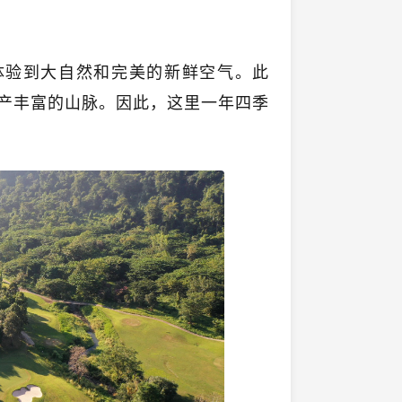
体验到大自然和完美的新鲜空气。此
产丰富的山脉。因此，这里一年四季
。