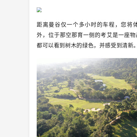
距离曼谷仅一个多小时的车程，您将
外，位于那空那育一侧的考艾是一座物
都可以看到树木的绿色，并感受到清新