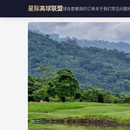
星际高球联盟
球会
套餐
我的订单
关于我们
常见问题