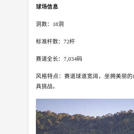
球场信息
洞数：18洞
标准杆数：72杆
赛道全长：7,034码
风格特点：赛道球道宽阔，坐拥美丽的
具挑战。