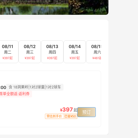
08/11
08/12
08/13
08/14
08/15
08/16
周二
周三
周四
周五
周六
周日
¥
397
起
¥
397
起
¥
397
起
¥
397
起
¥
461
起
¥
461
起
:00
含 18洞果岭|1对2球童|1对2球车
 首单全额返·返利券
397
¥
起
预订
预估到手价
已省¥50