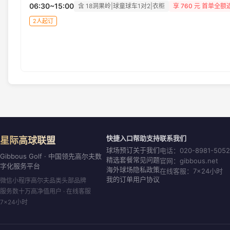
06:30~15:00
含 18洞果岭|球童球车1对2|衣柜
享
760
元 首单全额
2人起订
快捷入口
帮助支持
联系我们
星际高球联盟
球场预订
关于我们
电话：020-8981-5052
Gibbous Golf · 中国领先高尔夫数
精选套餐
常见问题
官网：gibbous.net
字化服务平台
海外球场
隐私政策
在线客服：7×24小时
我的订单
用户协议
微信小程序高尔夫品类头部品牌
服务数十万高净值用户 · 在线客服
7×24小时