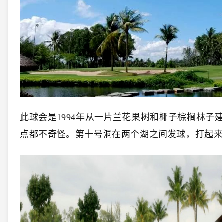
此球会是1994年从一片兰花果树和椰子棕榈林子
点都不奇怪。
第十号洞在两个湖之间发球，打起