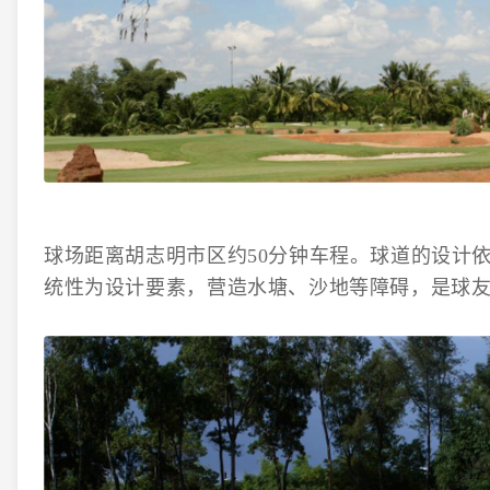
球场距离胡志明市区约50分钟车程。
球道的设计
统性为设计要素，营造水塘、沙地等障碍，是球