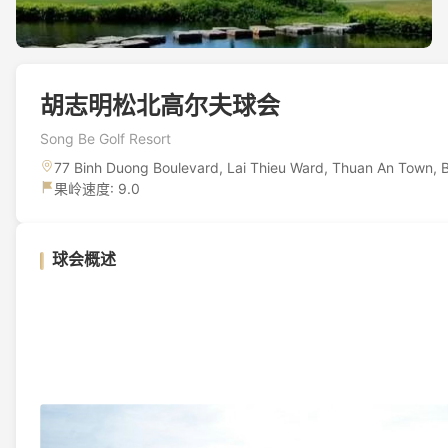
胡志明松北高尔夫球会
Song Be Golf Resort
77 Binh Duong Boulevard, Lai Thieu Ward, Thuan An Town, 
果岭速度: 9.0
球会概述