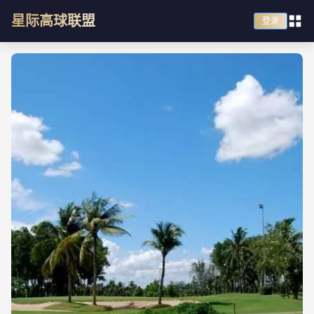
星际高球联盟
登录