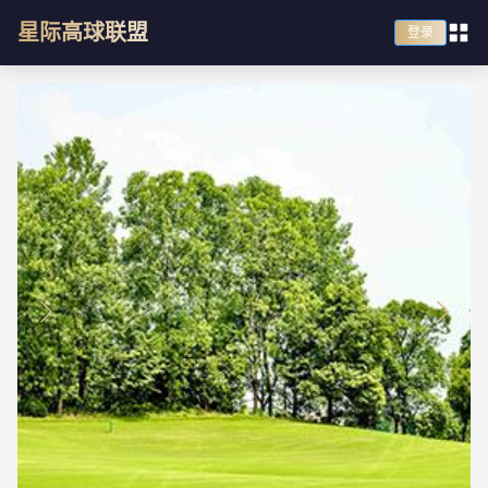
星际高球联盟
登录