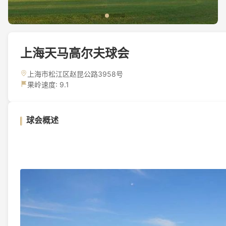
上海天马高尔夫球会
上海市松江区赵昆公路3958号
果岭速度: 9.1
球会概述