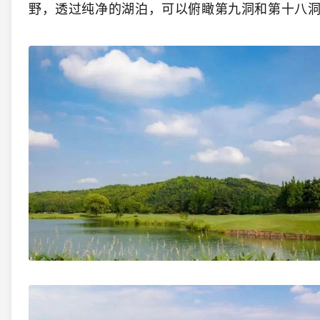
野，透过纯净的湖泊，可以俯瞰第九洞和第十八