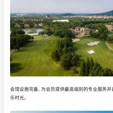
会馆设施完备, 为会员提供最高级别的专业服务
乐时光。