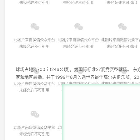
球场占地3,700亩(246公顷)，为国际标准27洞竞赛型球场。
家和地区转播。并于1999年8月入选世界最佳高尔夫俱乐部，2