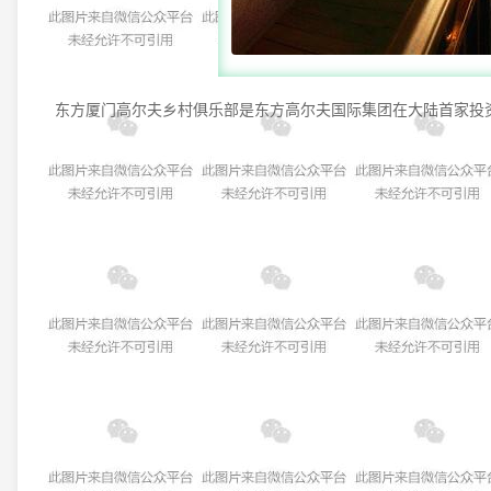
东方厦门高尔夫乡村俱乐部是东方高尔夫国际集团在大陆首家投资兴建