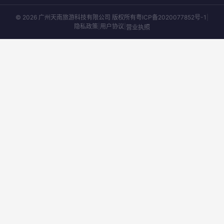
© 2026 广州天南旅游科技有限公司 版权所有
粤ICP备2020077852号-1
|
隐私政策
|
用户协议
|
营业执照