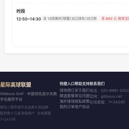
时段
12:50~14:30
含 18洞果岭|球僮1对2|球车1对2|柜
享
860
元 首单全
快捷入口
帮助支持
联系我们
星际高球联盟
球场预订
关于我们
电话：020-8981-5052
Gibbous Golf · 中国领先高尔夫数
精选套餐
常见问题
官网：gibbous.net
字化服务平台
海外球场
隐私政策
在线客服：7×24小时
我的订单
用户协议
微信小程序高尔夫品类头部品牌
服务数十万高净值用户 · 在线客服
7×24小时