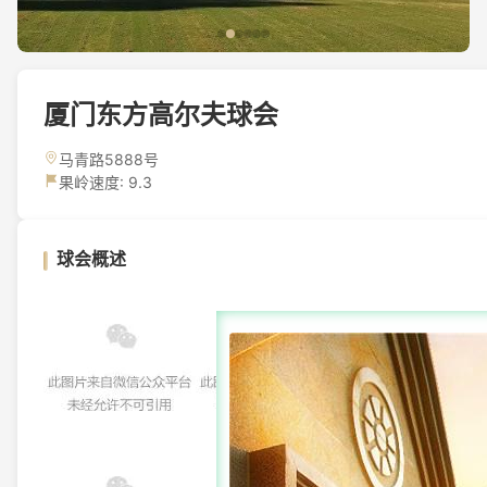
厦门东方高尔夫球会
马青路5888号
果岭速度: 9.3
球会概述