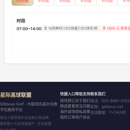
¥
1500
起
¥
1500
起
¥
1500
起
¥
1500
起
¥
1500
起
¥
170
时段
07:00~14:00
含 18洞果岭|1对2球童|1对2球车|柜
享
1500
元 首单
快捷入口
帮助支持
联系我们
星际高球联盟
球场预订
关于我们
电话：020-8981-5052
Gibbous Golf · 中国领先高尔夫数
精选套餐
常见问题
官网：gibbous.net
字化服务平台
海外球场
隐私政策
在线客服：7×24小时
我的订单
用户协议
微信小程序高尔夫品类头部品牌
服务数十万高净值用户 · 在线客服
7×24小时