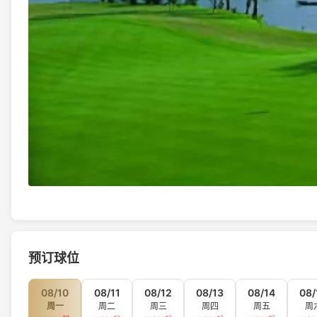
预订球位
08/10
08/11
08/12
08/13
08/14
08/
周一
周二
周三
周四
周五
周