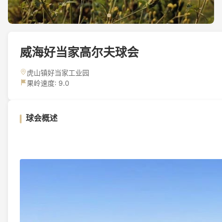
威海好当家高尔夫球会
虎山镇好当家工业园
果岭速度: 9.0
球会概述