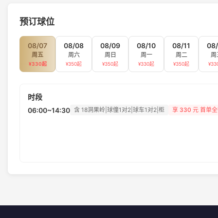
预订球位
08/07
08/08
08/09
08/10
08/11
08
周五
周六
周日
周一
周二
周
¥
330
起
¥
350
起
¥
350
起
¥
330
起
¥
350
起
¥
33
时段
06:00~14:30
含 18洞果岭|球僮1对2|球车1对2|柜
享
330
元 首单全