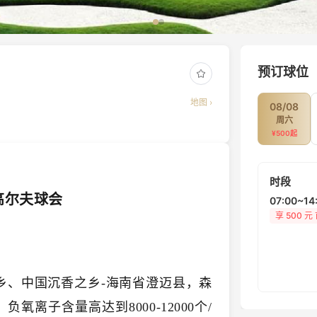
预订球位
地图 ›
08/08
周六
¥
500
起
时段
高尔夫球会
07:00~14
享
500
元
乡、中国沉香之乡-海南省澄迈县，森
氧离子含量高达到8000-12000个/