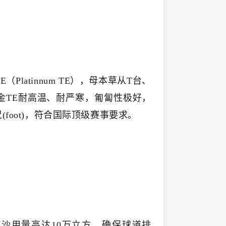
latinnum TE），母本草从T台、
金TE耐高温、耐严寒，匍匐性极好，
(foot)，符合国际顶级赛事要求。
河沙用量高达10万立方，确保球道排