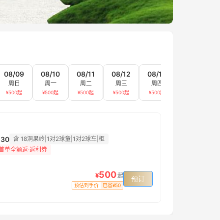
08/09
08/10
08/11
08/12
08/13
08/14
周日
周一
周二
周三
周四
周五
¥
500
起
¥
500
起
¥
500
起
¥
500
起
¥
500
起
¥
500
起
:30
含 18洞果岭|1对2球童|1对2球车|柜
 首单全额返·返利券
500
¥
起
预订
预估到手价
已省¥50