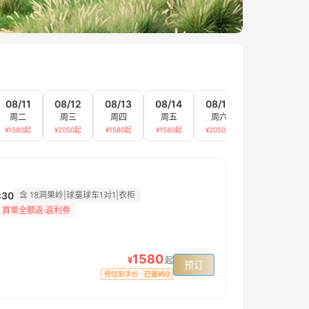
08/11
08/12
08/13
08/14
08/15
08/16
周二
周三
周四
周五
周六
周日
¥
1580
起
¥
2050
起
¥
1580
起
¥
1580
起
¥
2050
起
¥
2050
起
:30
含 18洞果岭|球童球车1对1|衣柜
 首单全额返·返利券
1580
¥
起
预订
预估到手价
已省¥50