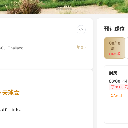
预订球位
08/10
地图 ›
560，Thailand
周一
¥
1580
起
时段
06:00~14
享
1580
元
尔夫球会
2人起订
olf Links