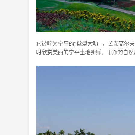
它被喻为宁平的“微型大叻” ，长安高尔
时欣赏美丽的宁平土地新鲜、干净的自然