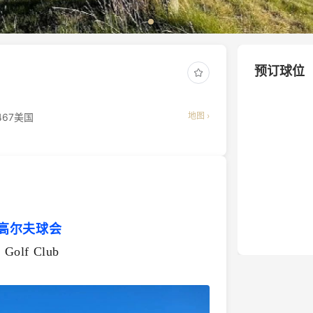
预订球位
地图 ›
98467美国
高尔夫球会
 Golf Club