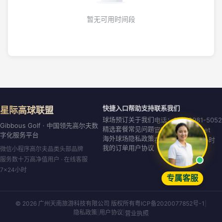
暂无可用时间段
快捷入口
帮助支持
联系我们
星际高球联盟
球场预订
关于我们
电话：020-8981-5052
Gibbous Golf · 中国领先高尔夫数
精选套餐
常见问题
官网：gibbous.net
字化服务平台
海外球场
隐私政策
在线客服：7×24小时
我的订单
用户协议
微信小程序高尔夫品类头部品牌
服务数十万高净值用户 · 在线客服
7×24小时
专属客服
© 2026 广州天南旅游科技有限公司 版权所有
粤ICP备2020077852号-1
|
隐私政策
|
用户协议
|
营业执照