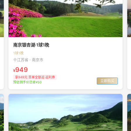
南京银杏湖·1球1晚
1球1晚
江苏省 · 南京市
949
¥
享949元 首单全额返·返利券
立即购买
预估到手价已省¥50