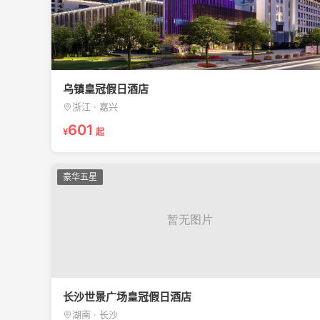
乌镇皇冠假日酒店
浙江 · 嘉兴
601
¥
起
豪华五星
长沙世景广场皇冠假日酒店
湖南 · 长沙