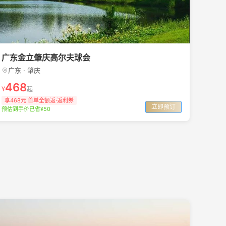
广东金立肇庆高尔夫球会
广东 · 肇庆
468
¥
起
享468元 首单全额返·返利券
立即预订
预估到手价已省¥50