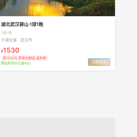
湖北武汉驿山·1球1晚
1球1晚
湖北省 · 武汉市
1530
¥
享1530元 首单全额返·返利券
立即购买
预估到手价已省¥50