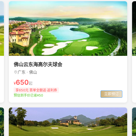
佛山云东海高尔夫球会
广东 · 佛山
650
¥
起
享650元 首单全额返·返利券
立即预订
预估到手价已省¥50