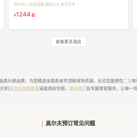
城市中心,好友闺蜜,网红打卡,现代艺术
1244
¥
起
查看更多酒店
夫品类头部品牌，为您精选全国各省市顶级球场资源。无论您是想在
广东
体
我们的
高尔夫旅游套餐
涵盖酒店住宿、
果岭预订
及专属管家服务，让每一
高尔夫预订常见问题