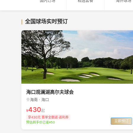
国内订场
精选套餐
海外球场
全国球场实时预订
海口观澜湖高尔夫球会
海南 · 海口
430
¥
起
享430元 首单全额返·返利券
立即预订
预估到手价已省¥50