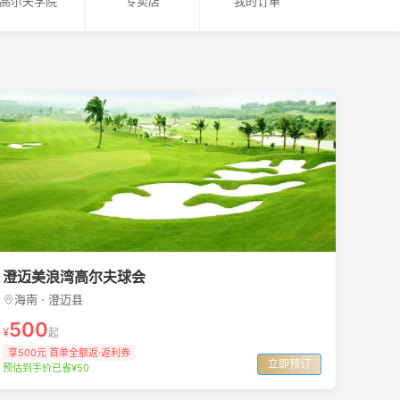
高尔夫学院
专卖店
我的订单
澄迈美浪湾高尔夫球会
海南 · 澄迈县
500
¥
起
享500元 首单全额返·返利券
立即预订
预估到手价已省¥50