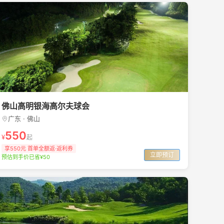
佛山高明银海高尔夫球会
广东 · 佛山
550
¥
起
享550元 首单全额返·返利券
立即预订
预估到手价已省¥50