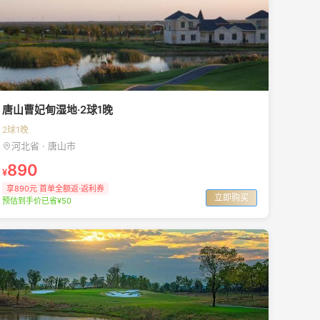
唐山曹妃甸湿地·2球1晚
2球1晚
河北省 · 唐山市
890
¥
享890元 首单全额返·返利券
立即购买
预估到手价已省¥50