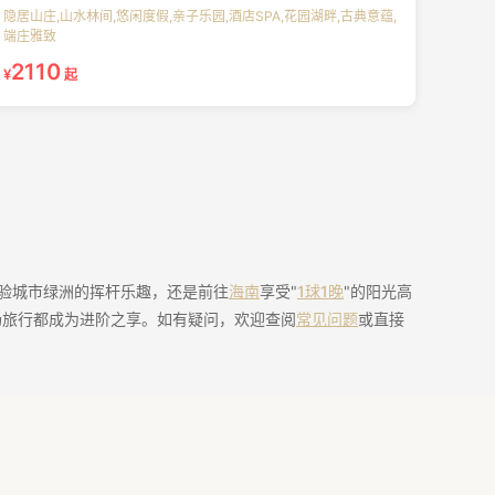
隐居山庄,山水林间,悠闲度假,亲子乐园,酒店SPA,花园湖畔,古典意蕴,
端庄雅致
2110
¥
起
验城市绿洲的挥杆乐趣，还是前往
海南
享受"
1球1晚
"的阳光高
场旅行都成为进阶之享。如有疑问，欢迎查阅
常见问题
或直接