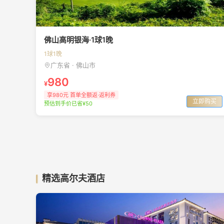
佛山高明银海·1球1晚
1球1晚
广东省 · 佛山市
980
¥
享980元 首单全额返·返利券
立即购买
预估到手价已省¥50
精选高尔夫酒店