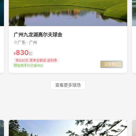
广州九龙湖高尔夫球会
广东 · 广州
830
¥
起
享830元 首单全额返·返利券
立即预订
预估到手价已省¥50
查看更多球场