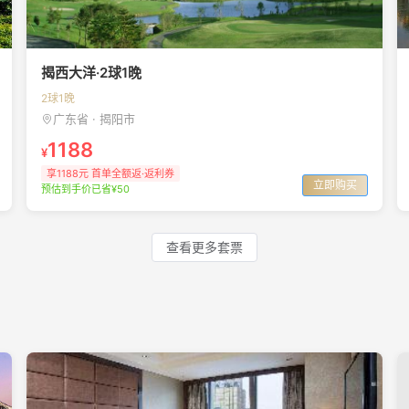
揭西大洋·2球1晚
2球1晚
广东省 · 揭阳市
1188
¥
享1188元 首单全额返·返利券
立即购买
预估到手价已省¥50
查看更多套票