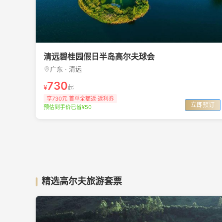
清远碧桂园假日半岛高尔夫球会
广东 · 清远
730
¥
起
享730元 首单全额返·返利券
立即预订
预估到手价已省¥50
精选高尔夫旅游套票