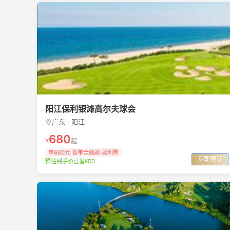
阳江保利银滩高尔夫球会
广东 · 阳江
680
¥
起
享680元 首单全额返·返利券
立即预订
预估到手价已省¥50