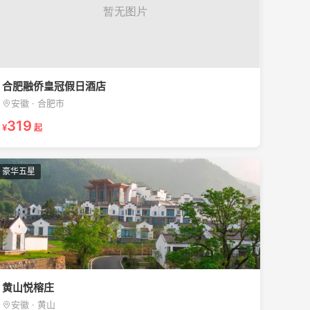
合肥融侨皇冠假日酒店
安徽 · 合肥市
319
¥
起
豪华五星
黄山悦榕庄
安徽 · 黄山