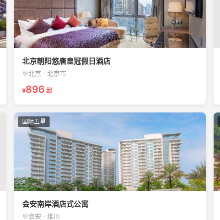
北京朝阳悠唐皇冠假日酒店
北京 · 北京市
896
¥
起
国际五星
会安南岸酒店式公寓
会安 · 维川