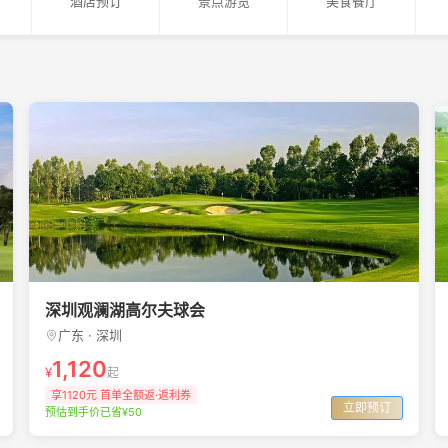
酒店预订
景点游览
美食餐厅
深圳观澜湖高尔夫球会
广东 · 深圳
1,120
¥
起
享1120元 首单全额返·返利券
立即预订
预估到手价已省¥50