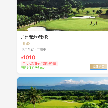
广州南沙•1球1晚
1球1晚
广东省 · 广州市
1010
¥
享1010元 首单全额返·返利券
立即购买
预估到手价已省¥50